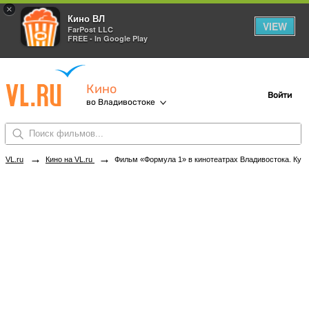
×
Кино ВЛ
VIEW
FarPost LLC
FREE - In Google Play
Кино
Войти
во Владивостоке
→
→
VL.ru
Кино на VL.ru
Фильм «Формула 1» в кинотеатрах Владивостока. Купить билеты!