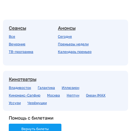
Сеансы
Анонсы
Все
Сегодня
Вечерние
Премьеры недели
ТВ-программа
Календарь премьер
Кинотеатры
Владивосток
Галактика
Иллюзион
Киномакс-Сапфир
Москва
Нептун
Океан IMAX
Уссури
Черёмушки
Помощь с билетами
Вернуть билеты