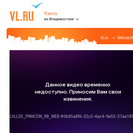
Кино
во Владивостоке
→
VL.ru
Кино на V