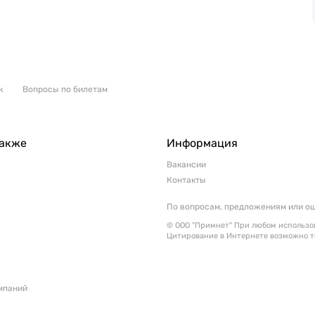
к
Вопросы по билетам
также
Информация
Вакансии
Контакты
По вопросам, предложениям или о
© ООО "Примнет" При любом использов
Цитирование в Интернете возможно т
мпаний