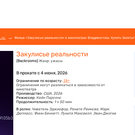
→
L.ru
Фильм «Закулисье реальности» в кинотеатрах Владивостока. Купить билеты!
Закулисье реальности
(Backrooms)
Жанр:
ужасы
В прокате с 4 июня, 2026
Ограничение по возрасту:
18+
Ограничения могут различаться в зависимости от
кинотеатра
Производство:
США, 2026
Режиссер:
Кейн Парсонс
Продолжительность:
1 ч 50 мин
В ролях:
Чиветель Эджиофор,
Ренате Реинсве,
Марк
Дюпласс,
Финн Беннетт,
Лукита Максвелл,
Эван Джогиа