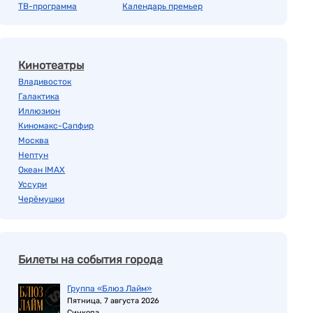
ТВ-программа
Календарь премьер
Кинотеатры
Владивосток
Галактика
Иллюзион
Киномакс-Сапфир
Москва
Нептун
Океан IMAX
Уссури
Черёмушки
Билеты на события города
Группа «Блюз Лайм»
Пятница, 7 августа 2026
Синкопа