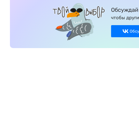
Обсуждай 
чтобы други
Обс