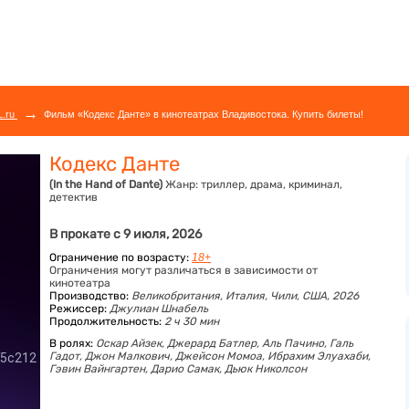
→
L.ru
Фильм «Кодекс Данте» в кинотеатрах Владивостока. Купить билеты!
Кодекс Данте
(In the Hand of Dante)
Жанр:
триллер, драма, криминал,
детектив
В прокате с 9 июля, 2026
Ограничение по возрасту:
18+
Ограничения могут различаться в зависимости от
кинотеатра
Производство:
Великобритания, Италия, Чили, США, 2026
Режиссер:
Джулиан Шнабель
Продолжительность:
2 ч 30 мин
В ролях:
Оскар Айзек,
Джерард Батлер,
Аль Пачино,
Галь
Гадот,
Джон Малкович,
Джейсон Момоа,
Ибрахим Элуахаби,
Гэвин Вайнгартен,
Дарио Самак,
Дьюк Николсон