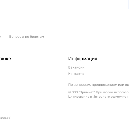
к
Вопросы по билетам
также
Информация
Вакансии
Контакты
По вопросам, предложениям или о
© ООО "Примнет" При любом использов
Цитирование в Интернете возможно т
мпаний