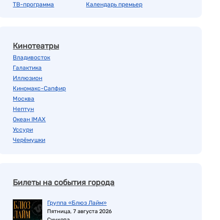
ТВ-программа
Календарь премьер
Кинотеатры
Владивосток
Галактика
Иллюзион
Киномакс-Сапфир
Москва
Нептун
Океан IMAX
Уссури
Черёмушки
Билеты на события города
Группа «Блюз Лайм»
Пятница, 7 августа 2026
Синкопа