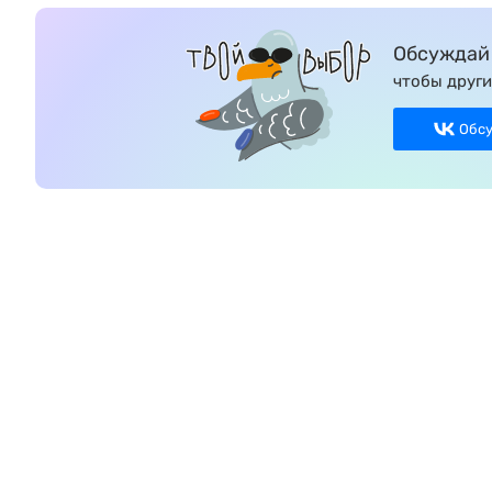
Обсуждай 
чтобы други
Обс