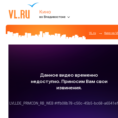
Кино
во Владивостоке
→
VL.ru
Кино на V