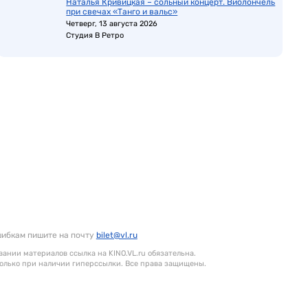
Наталья Кривицкая – сольный концерт. Виолончель
при свечах «Танго и вальс»
Четверг, 13 августа 2026
Студия В Ретро
шибкам пишите на почту
bilet@vl.ru
ании материалов ссылка на KINO.VL.ru обязательна.
олько при наличии гиперссылки. Все права защищены.