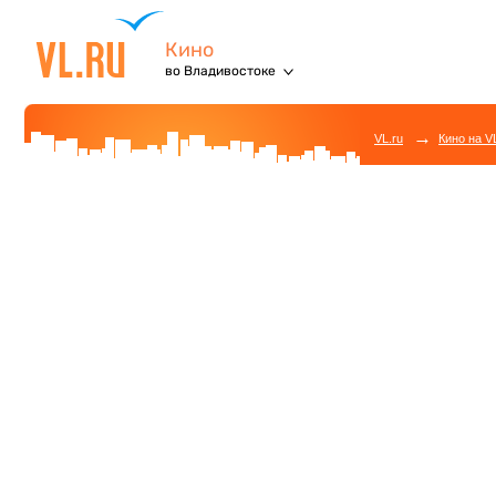
Кино
во Владивостоке
→
VL.ru
Кино на V