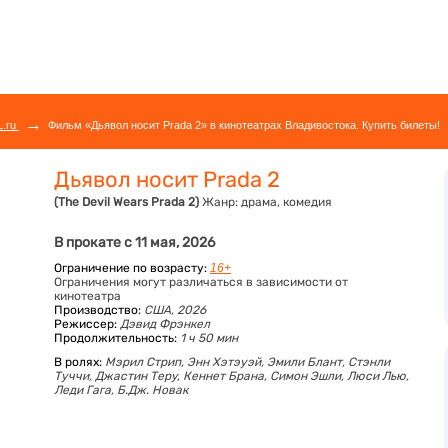
→
L.ru
Фильм «Дьявол носит Prada 2» в кинотеатрах Владивостока. Купить билеты!
Дьявол носит Prada 2
(The Devil Wears Prada 2)
Жанр:
драма, комедия
В прокате с 11 мая, 2026
Ограничение по возрасту:
16+
Ограничения могут различаться в зависимости от
кинотеатра
Производство:
США, 2026
Режиссер:
Дэвид Фрэнкел
Продолжительность:
1 ч 50 мин
В ролях:
Мэрил Стрип,
Энн Хэтэуэй,
Эмили Блант,
Стэнли
Туччи,
Джастин Теру,
Кеннет Брана,
Симон Эшли,
Люси Лью,
Леди Гага,
Б.Дж. Новак