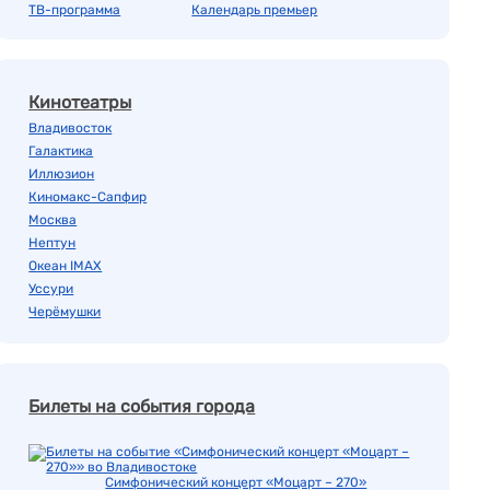
ТВ-программа
Календарь премьер
Кинотеатры
Владивосток
Галактика
Иллюзион
Киномакс-Сапфир
Москва
Нептун
Океан IMAX
Уссури
Черёмушки
Билеты на события города
Симфонический концерт «Моцарт – 270»