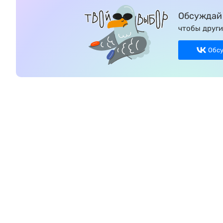
Обсуждай 
чтобы други
Обс