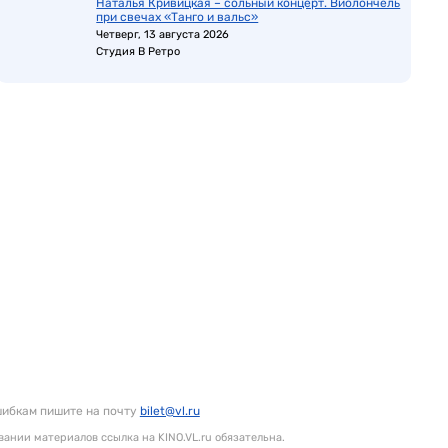
Наталья Кривицкая – сольный концерт. Виолончель
при свечах «Танго и вальс»
Четверг, 13 августа 2026
Студия В Ретро
шибкам пишите на почту
bilet@vl.ru
ании материалов ссылка на KINO.VL.ru обязательна.