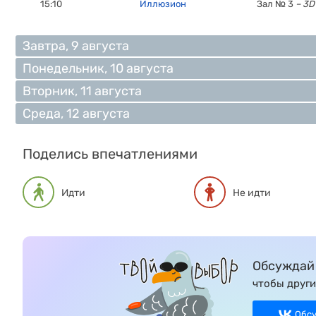
15:10
Иллюзион
Зал № 3
– 3D
Завтра, 9 августа
Понедельник, 10 августа
Вторник, 11 августа
Среда, 12 августа
Поделись впечатлениями
Идти
Не идти
Обсуждай 
чтобы други
Обс