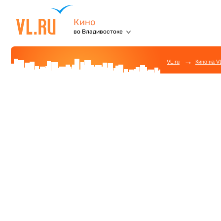
Кино
во Владивостоке
→
VL.ru
Кино на V