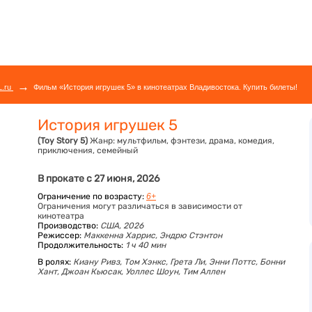
→
L.ru
Фильм «История игрушек 5» в кинотеатрах Владивостока. Купить билеты!
История игрушек 5
(Toy Story 5)
Жанр:
мультфильм, фэнтези, драма, комедия,
приключения, семейный
В прокате с 27 июня, 2026
Ограничение по возрасту:
6+
Ограничения могут различаться в зависимости от
кинотеатра
Производство:
США, 2026
Режиссер:
Маккенна Харрис, Эндрю Стэнтон
Продолжительность:
1 ч 40 мин
В ролях:
Киану Ривз,
Том Хэнкс,
Грета Ли,
Энни Поттс,
Бонни
Хант,
Джоан Кьюсак,
Уоллес Шоун,
Тим Аллен