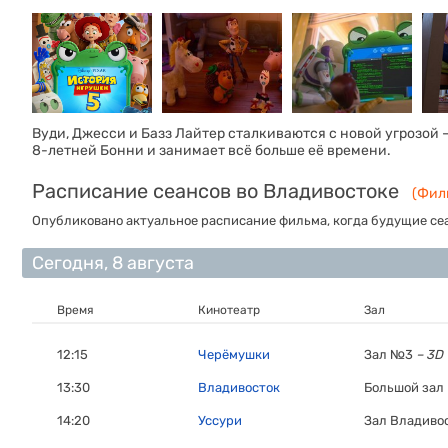
Вуди, Джесси и Базз Лайтер сталкиваются с новой угрозо
8-летней Бонни и занимает всё больше её времени.
Расписание сеансов во Владивостоке
(Филь
Опубликовано актуальное расписание фильма, когда будущие сеа
Сегодня, 8 августа
Время
Кинотеатр
Зал
12:15
Черёмушки
Зал №3
– 3D
13:30
Владивосток
Большой зал 
14:20
Уссури
Зал Владиво