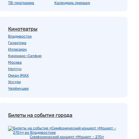
ТВ-программа
Календарь премьер
Кинотеатры
Владивосток
Галактика
Иллюзион
Киномакс-Сапфир
Москва
Нептун
Океан IMAX
Уссури
Черёмушки
Билеты на события города
Симфонический концерт «Моцарт – 270»