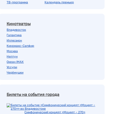
ТВ-программа
Календарь премьер
Кинотеатры
Владивосток
Галактика
Иллюзион
Киномакс-Сапфир
Москва
Нептун
Океан IMAX
Уссури
Черёмушки
Билеты на события города
Симфонический концерт «Моцарт – 270»