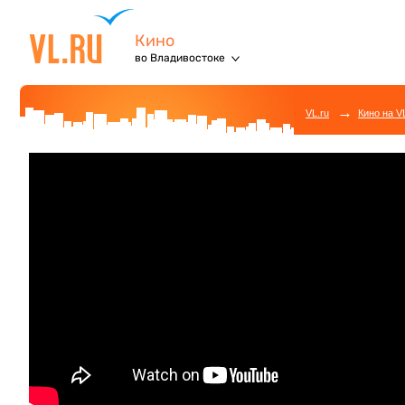
Кино
во Владивостоке
→
VL.ru
Кино на V