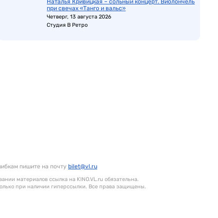
Наталья Кривицкая – сольный концерт. Виолончель
при свечах «Танго и вальс»
Четверг, 13 августа 2026
Студия В Ретро
шибкам пишите на почту
bilet@vl.ru
ании материалов ссылка на KINO.VL.ru обязательна.
олько при наличии гиперссылки. Все права защищены.