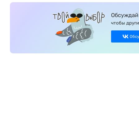
Обсуждай 
чтобы други
Обс