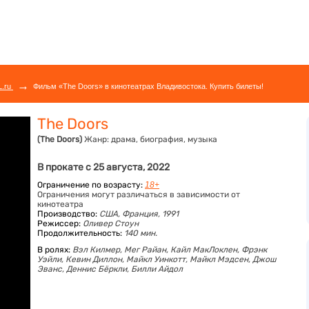
→
L.ru
Фильм «The Doors» в кинотеатрах Владивостока. Купить билеты!
The Doors
(The Doors)
Жанр:
драма, биография, музыка
В прокате с 25 августа, 2022
Ограничение по возрасту:
18+
Ограничения могут различаться в зависимости от
кинотеатра
Производство:
США, Франция, 1991
Режиссер:
Оливер Стоун
Продолжительность:
140 мин.
В ролях:
Вэл Килмер,
Мег Райан,
Кайл МакЛоклен,
Фрэнк
Уэйли,
Кевин Диллон,
Майкл Уинкотт,
Майкл Мэдсен,
Джош
Эванс,
Деннис Бёркли,
Билли Айдол