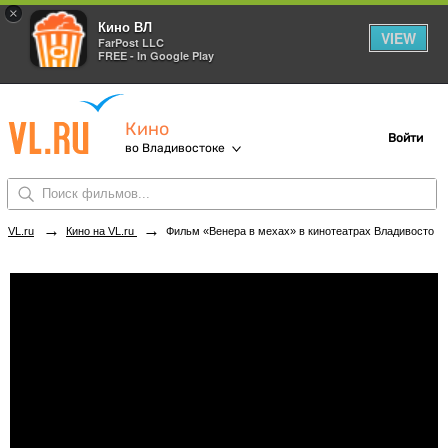
×
Кино ВЛ
VIEW
FarPost LLC
FREE - In Google Play
Кино
Войти
во Владивостоке
→
→
VL.ru
Кино на VL.ru
Фильм «Венера в мехах» в кинотеатрах Владивостока. Купить билеты!