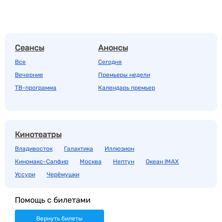
Сеансы
Анонсы
Все
Сегодня
Вечерние
Премьеры недели
ТВ-программа
Календарь премьер
Кинотеатры
Владивосток
Галактика
Иллюзион
Киномакс-Сапфир
Москва
Нептун
Океан IMAX
Уссури
Черёмушки
Помощь с билетами
Вернуть билеты