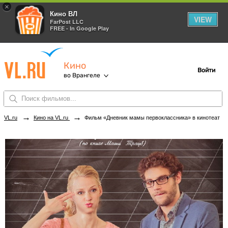
×
Кино ВЛ
VIEW
FarPost LLC
FREE - In Google Play
Кино
Войти
во Врангеле
→
→
VL.ru
Кино на VL.ru
Фильм «Дневник мамы первоклассника» в кинотеатрах Врангеля. Купить билеты!