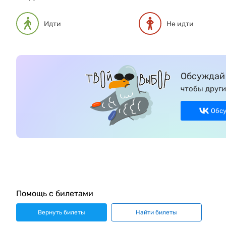
Идти
Не идти
Обсуждай 
чтобы други
Обс
Помощь с билетами
Вернуть билеты
Найти билеты