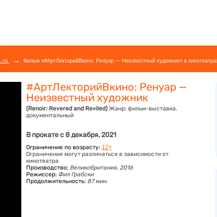
→
L.ru
Фильм «#АртЛекторийВкино: Ренуар — Неизвестный художник» в кинотеатрах
#АртЛекторийВкино: Ренуар —
Неизвестный художник
(Renoir: Revered and Reviled)
Жанр:
фильм-выставка,
документальный
В прокате с 8 декабря, 2021
Ограничение по возрасту:
12+
Ограничения могут различаться в зависимости от
кинотеатра
Производство:
Великобритания, 2016
Режиссер:
Фил Грабски
Продолжительность:
87 мин.