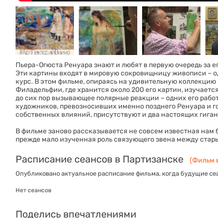
Пьера-Огюста Ренуара знают и любят в первую очередь за 
Эти картины входят в мировую сокровищницу живописи – од
курс. В этом фильме, опираясь на удивительную коллекцию
Филадельфии, где хранится около 200 его картин, изучаетс
до сих пор вызывающее полярные реакции – одних его работ
художников, превозносивших именно позднего Ренуара и го
собственных влияний, присутствуют и два настоящих гиган
В фильме заново рассказывается не совсем известная нам 
прежде мало изученная роль связующего звена между стар
Расписание сеансов в Партизанске
(Фильм в
Опубликовано актуальное расписание фильма, когда будущие сеа
Нет сеансов
Поделись впечатлениями