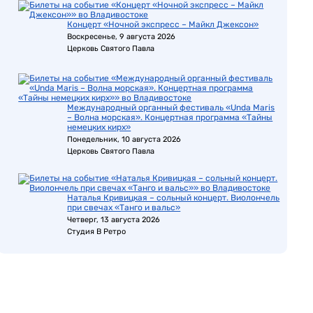
Концерт «Ночной экспресс – Майкл Джексон»
Воскресенье, 9 августа 2026
Церковь Святого Павла
Международный органный фестиваль «Unda Maris
– Волна морская». Концертная программа «Тайны
немецких кирх»
Понедельник, 10 августа 2026
Церковь Святого Павла
Наталья Кривицкая – сольный концерт. Виолончель
при свечах «Танго и вальс»
Четверг, 13 августа 2026
Студия В Ретро