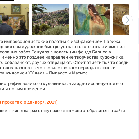
его импрессионистские полотна с изображением Парижа.
нако сам художник быстро устал от этого стиля и сменил
 поздних работ Ренуара в коллекции фонда Барнса в
я именно это позднее направление творчества художника,
ы соблазняют, других отвращают. Стоит отметить, что среди
товых называть его творчество того периода в списке
та живописи ХХ века – Пикассо и Матисс.
биография великого художника, а заодно исследуется его
ым и новым временем.
 прокате с 8 декабря, 2021)
нсы в кинотеатрах станут известны - они отобразятся на сайте