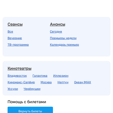
Сеансы
Анонсы
Все
Сегодня
Вечерние
Премьеры недели
ТВ-программа
Календарь премьер
Кинотеатры
Владивосток
Галактика
Иллюзион
Киномакс-Сапфир
Москва
Нептун
Океан IMAX
Уссури
Черёмушки
Помощь с билетами
Вернуть билеты