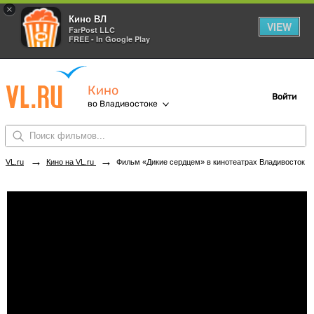
×
Кино ВЛ
VIEW
FarPost LLC
FREE - In Google Play
Кино
Войти
во Владивостоке
→
→
VL.ru
Кино на VL.ru
Фильм «Дикие сердцем» в кинотеатрах Владивостока. Купить билеты!