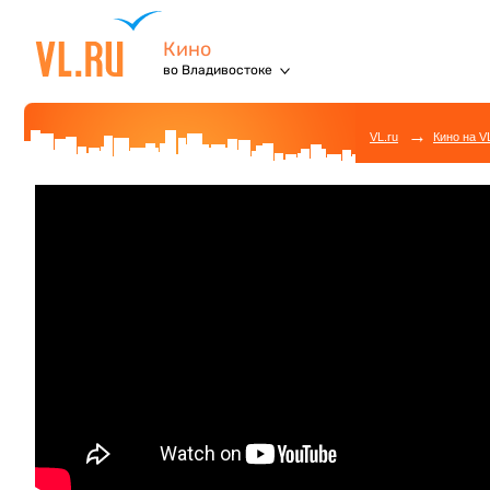
Кино
во Владивостоке
→
VL.ru
Кино на V