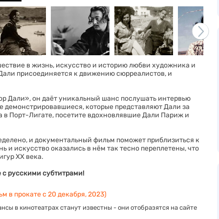
шествие в жизнь, искусство и историю любви художника и
ор Дали присоединяется к движению сюрреалистов, и
ор Дали», он даёт уникальный шанс послушать интервью
не демонстрировавшиеся, которые представляют Дали за
а в Порт-Лигате, посетите вдохновлявшие Дали Париж и
еделено, и документальный фильм поможет приблизиться к
ь и искусство оказались в нём так тесно переплетены, что
гур XX века.
 с русскими субтитрами!
м в прокате с 20 декабря, 2023)
нсы в кинотеатрах станут известны - они отобразятся на сайте