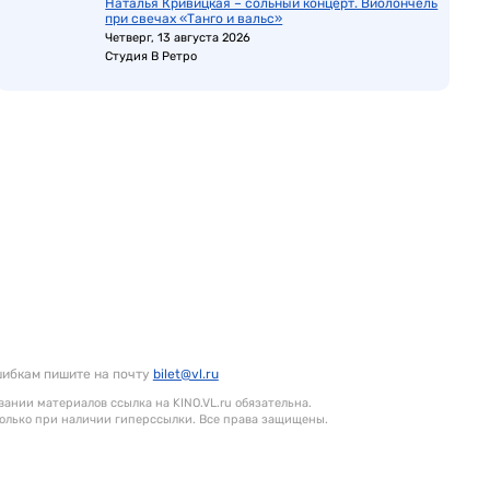
Наталья Кривицкая – сольный концерт. Виолончель
при свечах «Танго и вальс»
Четверг, 13 августа 2026
Студия В Ретро
шибкам пишите на почту
bilet@vl.ru
ании материалов ссылка на KINO.VL.ru обязательна.
олько при наличии гиперссылки. Все права защищены.