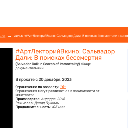
→
L.ru
Фильм «#АртЛекторийВкино: Сальвадор Дали: В поисках бессмертия» в кинот
#АртЛекторийВкино: Сальвадор
Дали: В поисках бессмертия
(Salvador Dali: In Search of Immortality)
Жанр:
документальный
В прокате с 20 декабря, 2023
Ограничение по возрасту:
16+
Ограничения могут различаться в зависимости от
кинотеатра
Производство:
Андорра, 2018
Режиссер:
Давид Пужоль
Продолжительность:
105 мин.