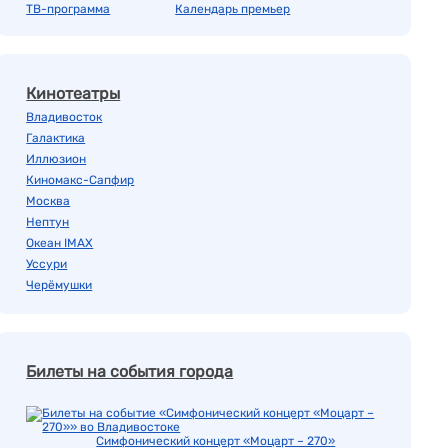
ТВ-программа
Календарь премьер
Кинотеатры
Владивосток
Галактика
Иллюзион
Киномакс-Сапфир
Москва
Нептун
Океан IMAX
Уссури
Черёмушки
Билеты на события города
Симфонический концерт «Моцарт – 270»