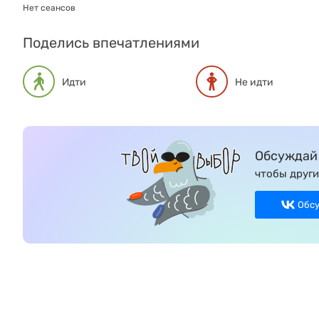
Нет сеансов
Поделись впечатлениями
Идти
Не идти
Обсуждай 
чтобы други
Обс