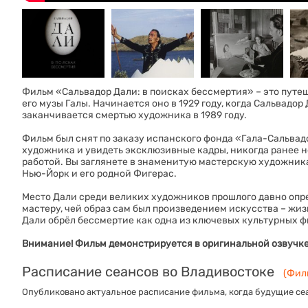
Фильм «Сальвадор Дали: в поисках бессмертия» – это путе
его музы Галы. Начинается оно в 1929 году, когда Сальвад
заканчивается смертью художника в 1989 году.
Фильм был снят по заказу испанского фонда «Гала-Сальвад
художника и увидеть эксклюзивные кадры, никогда ранее 
работой. Вы заглянете в знаменитую мастерскую художник
Нью-Йорк и его родной Фигерас.
Место Дали среди великих художников прошлого давно опр
мастеру, чей образ сам был произведением искусства – жизн
Дали обрёл бессмертие как одна из ключевых культурных фи
Внимание! Фильм демонстрируется в оригинальной озвучке
Расписание сеансов во Владивостоке
(Филь
Опубликовано актуальное расписание фильма, когда будущие сеа