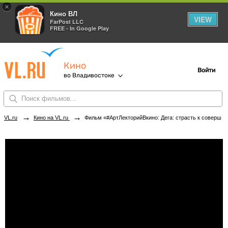
×
Кино ВЛ
VIEW
FarPost LLC
FREE - In Google Play
Кино
Войти
во Владивостоке
→
→
VL.ru
Кино на VL.ru
Фильм «#АртЛекторийВкино: Дега: страсть к совершенству» в кинотеатрах Владивостока. Купить билеты!