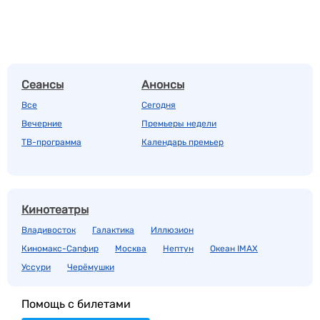
Сеансы
Анонсы
Все
Сегодня
Вечерние
Премьеры недели
ТВ-программа
Календарь премьер
Кинотеатры
Владивосток
Галактика
Иллюзион
Киномакс-Сапфир
Москва
Нептун
Океан IMAX
Уссури
Черёмушки
Помощь с билетами