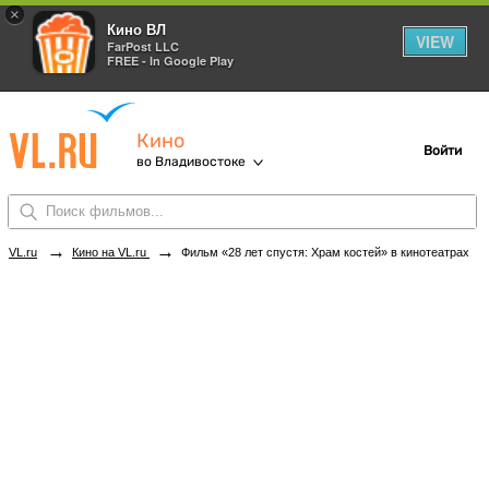
×
Кино ВЛ
VIEW
FarPost LLC
FREE - In Google Play
Кино
Войти
во Владивостоке
→
→
VL.ru
Кино на VL.ru
Фильм «28 лет спустя: Храм костей» в кинотеатрах Владивостока. Купить билеты!