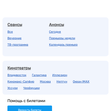
Сеансы
Анонсы
Все
Сегодня
Вечерние
Премьеры недели
ТВ-программа
Календарь премьер
Кинотеатры
Владивосток
Галактика
Иллюзион
Киномакс-Сапфир
Москва
Нептун
Океан IMAX
Уссури
Черёмушки
Помощь с билетами
Вернуть билеты