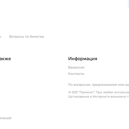
к
Вопросы по билетам
также
Информация
Вакансии
Контакты
По вопросам, предложениям или о
© ООО "Примнет" При любом использов
Цитирование в Интернете возможно т
мпаний