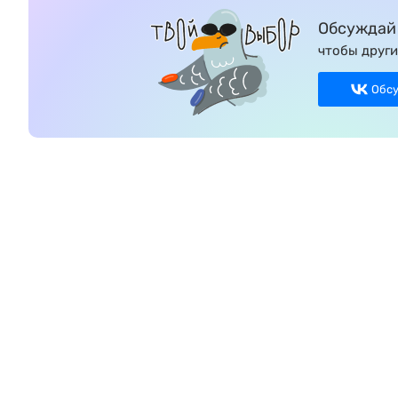
Обсуждай 
чтобы други
Обс