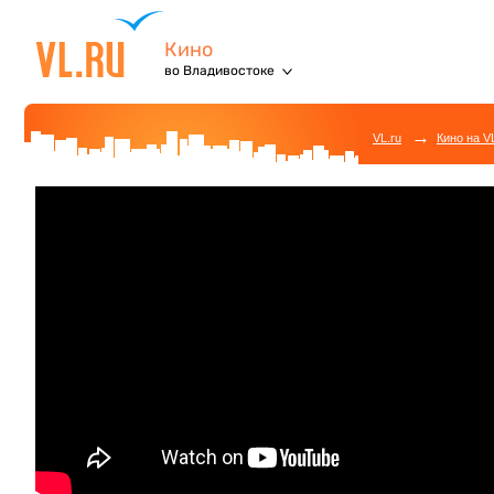
Кино
во Владивостоке
→
VL.ru
Кино на V