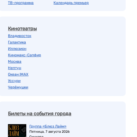
ТВ-программа
Календарь премьер
Кинотеатры
Владивосток
Галактика
Иллюзион
Киномакс-Сапфир
Москва
Нептун
Океан IMAX
Уссури
Черёмушки
Билеты на события города
Группа «Блюз Лайм»
Пятница, 7 августа 2026
Синкопа