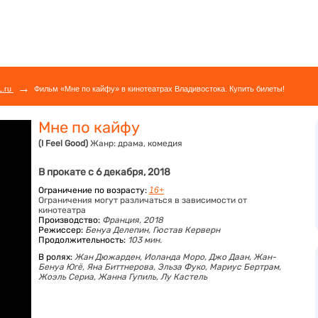
→
L.ru
Фильм «Мне по кайфу» в кинотеатрах Владивостока. Купить билеты!
Мне по кайфу
(I Feel Good)
Жанр:
драма, комедия
В прокате с 6 декабря, 2018
Ограничение по возрасту:
16+
Ограничения могут различаться в зависимости от
кинотеатра
Производство:
Франция, 2018
Режиссер:
Бенуа Делепин, Гюстав Керверн
Продолжительность:
103 мин.
В ролях:
Жан Дюжарден,
Иоланда Моро,
Джо Даан,
Жан-
Бенуа Югё,
Яна Биттнерова,
Эльза Фуко,
Мариус Бертрам,
Жоэль Сериа,
Жанна Гупиль,
Лу Кастель