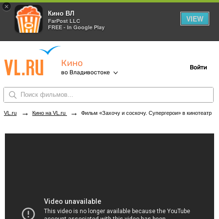
×
Кино ВЛ
VIEW
FarPost LLC
FREE - In Google Play
Кино
Войти
во Владивостоке
→
→
VL.ru
Кино на VL.ru
Фильм «Захочу и соскочу. Супергерои» в кинотеатрах Владивостока. Купить билеты!