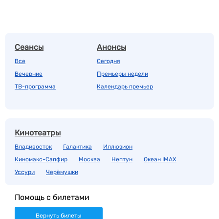
Сеансы
Анонсы
Все
Сегодня
Вечерние
Премьеры недели
ТВ-программа
Календарь премьер
Кинотеатры
Владивосток
Галактика
Иллюзион
Киномакс-Сапфир
Москва
Нептун
Океан IMAX
Уссури
Черёмушки
Помощь с билетами
Вернуть билеты