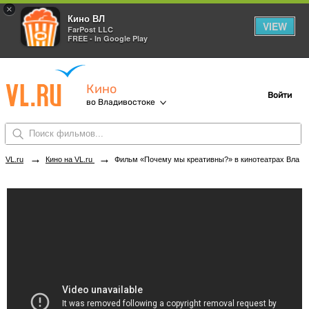
×
Кино ВЛ
VIEW
FarPost LLC
FREE - In Google Play
Кино
Войти
во Владивостоке
→
→
VL.ru
Кино на VL.ru
Фильм «Почему мы креативны?» в кинотеатрах Владивостока. Купить билеты!