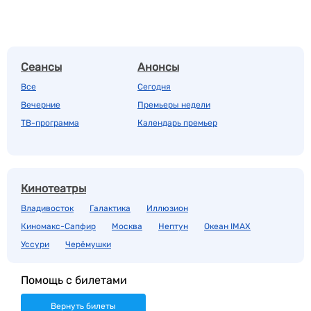
Сеансы
Анонсы
Все
Сегодня
Вечерние
Премьеры недели
ТВ-программа
Календарь премьер
Кинотеатры
Владивосток
Галактика
Иллюзион
Киномакс-Сапфир
Москва
Нептун
Океан IMAX
Уссури
Черёмушки
Помощь с билетами
Вернуть билеты