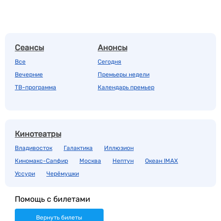
Сеансы
Анонсы
Все
Сегодня
Вечерние
Премьеры недели
ТВ-программа
Календарь премьер
Кинотеатры
Владивосток
Галактика
Иллюзион
Киномакс-Сапфир
Москва
Нептун
Океан IMAX
Уссури
Черёмушки
Помощь с билетами
Вернуть билеты