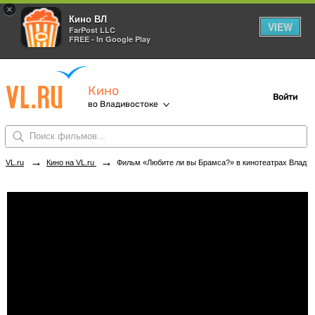
×
Кино ВЛ
VIEW
FarPost LLC
FREE - In Google Play
Кино
Войти
во Владивостоке
→
→
VL.ru
Кино на VL.ru
Фильм «Любите ли вы Брамса?» в кинотеатрах Владивостока. Купить билеты!