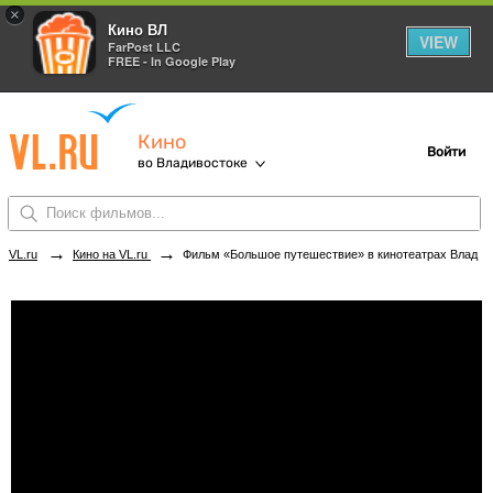
×
Кино ВЛ
VIEW
FarPost LLC
FREE - In Google Play
Кино
Войти
во Владивостоке
→
→
VL.ru
Кино на VL.ru
Фильм «Большое путешествие» в кинотеатрах Владивостока. Купить билеты!