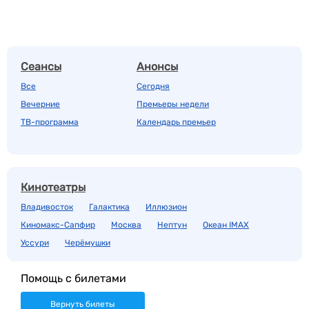
Сеансы
Анонсы
Все
Сегодня
Вечерние
Премьеры недели
ТВ-программа
Календарь премьер
Кинотеатры
Владивосток
Галактика
Иллюзион
Киномакс-Сапфир
Москва
Нептун
Океан IMAX
Уссури
Черёмушки
Помощь с билетами
Вернуть билеты