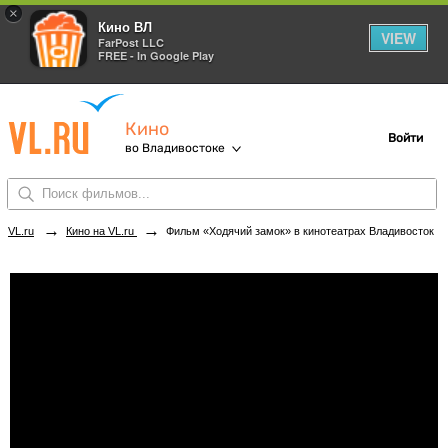
×
Кино ВЛ
VIEW
FarPost LLC
FREE - In Google Play
Кино
Войти
во Владивостоке
→
→
VL.ru
Кино на VL.ru
Фильм «Ходячий замок» в кинотеатрах Владивостока. Купить билеты!