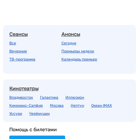
Сеансы
Анонсы
Все
Сегодня
Вечерние
Премьеры недели
ТВ-программа
Календарь премьер
Кинотеатры
Владивосток
Галактика
Иллюзион
Киномакс-Сапфир
Москва
Нептун
Океан IMAX
Уссури
Черёмушки
Помощь с билетами