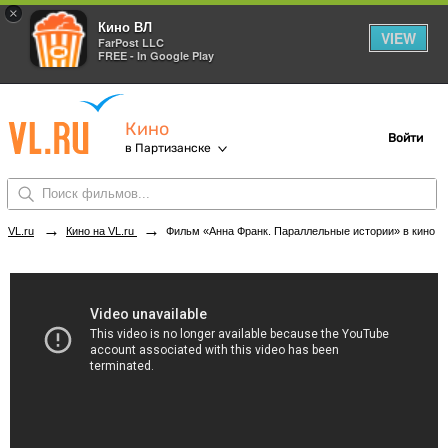
×
Кино ВЛ
VIEW
FarPost LLC
FREE - In Google Play
Кино
Войти
в Партизанске
→
→
VL.ru
Кино на VL.ru
Фильм «Анна Франк. Параллельные истории» в кинотеатрах Партизанска. Купить билеты!