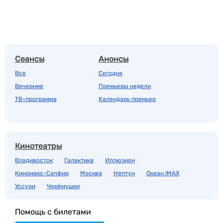
Сеансы
Анонсы
Все
Сегодня
Вечерние
Премьеры недели
ТВ-программа
Календарь премьер
Кинотеатры
Владивосток
Галактика
Иллюзион
Киномакс-Сапфир
Москва
Нептун
Океан IMAX
Уссури
Черёмушки
Помощь с билетами