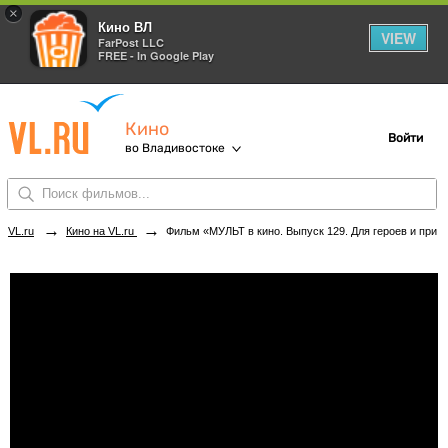
×
Кино ВЛ
VIEW
FarPost LLC
FREE - In Google Play
Кино
Войти
во Владивостоке
→
→
VL.ru
Кино на VL.ru
Фильм «МУЛЬТ в кино. Выпуск 129. Для героев и принцесс» в кинотеатрах Владивостока. Купить билеты!