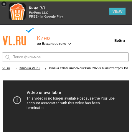
×
Кино ВЛ
VIEW
FarPost LLC
FREE - In Google Play
Кино
Войти
во Владивостоке
→
→
VL.ru
Кино на VL.ru
Фильм «Фальшивомонетчик 2022» в кинотеатрах Владивостока. Купить билеты!