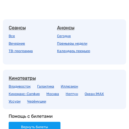
Сеансы
Анонсы
Все
Сегодня
Вечерние
Премьеры недели
ТВ-программа
Календарь премьер
Кинотеатры
Владивосток
Галактика
Иллюзион
Киномакс-Сапфир
Москва
Нептун
Океан IMAX
Уссури
Черёмушки
Помощь с билетами
Вернуть билеты