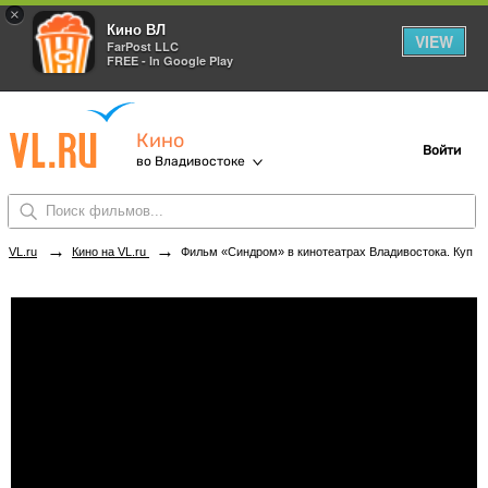
×
Кино ВЛ
VIEW
FarPost LLC
FREE - In Google Play
Кино
Войти
во Владивостоке
→
→
VL.ru
Кино на VL.ru
Фильм «Синдром» в кинотеатрах Владивостока. Купить билеты!