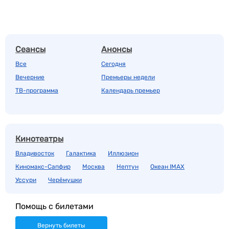
Сеансы
Анонсы
Все
Сегодня
Вечерние
Премьеры недели
ТВ-программа
Календарь премьер
Кинотеатры
Владивосток
Галактика
Иллюзион
Киномакс-Сапфир
Москва
Нептун
Океан IMAX
Уссури
Черёмушки
Помощь с билетами
Вернуть билеты