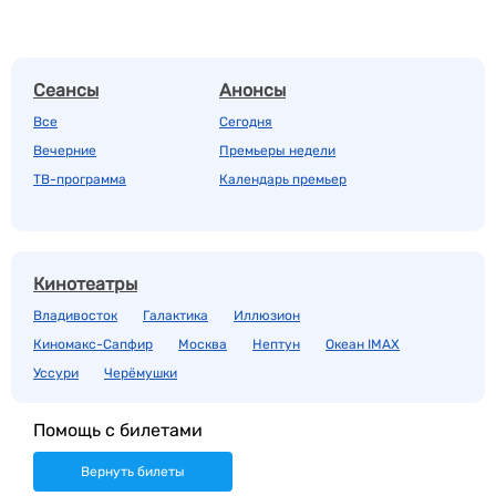
Сеансы
Анонсы
Все
Сегодня
Вечерние
Премьеры недели
ТВ-программа
Календарь премьер
Кинотеатры
Владивосток
Галактика
Иллюзион
Киномакс-Сапфир
Москва
Нептун
Океан IMAX
Уссури
Черёмушки
Помощь с билетами
Вернуть билеты