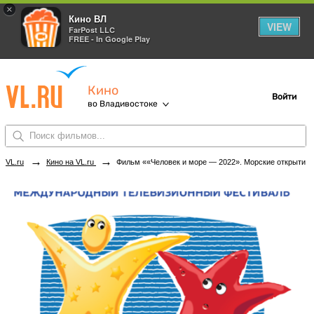
×
Кино ВЛ
VIEW
FarPost LLC
FREE - In Google Play
Кино
Войти
во Владивостоке
→
→
VL.ru
Кино на VL.ru
Фильм ««Человек и море — 2022». Морские открытия — 1» в кинотеатрах Владивостока. Купить билеты!