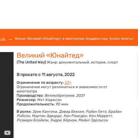
→
L.ru
Фильм «Великий «Юнайтед»» в кинотеатрах Владивостока. Купить билеты!
Великий «Юнайтед»
(The United Way)
Жанр:
документальный, история, спорт
В прокате с 11 августа, 2022
Ограничение по возрасту:
12+
Ограничения могут различаться в зависимости от
кинотеатра
Производство:
Великобритания, 2021
Режиссер:
Мэт Ходжсон
Продолжительность:
90 мин.
В ролях:
Эрик Кантона,
Дэвид Бекхэм,
Райан Гиггз,
Брайан
Робсон,
Мартин Эдвардс,
Кен Рэмсден,
Кен Мерретт,
Розмари Блэйкли,
Эндрю Бёрнэм,
Майкл Эдельсон