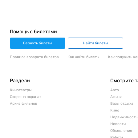
Помощь с билетами
Вернуть билеты
Найти билеты
Правила возврата билетов
Как найти билеты
Как получить че
Разделы
Смотрите 
Кинотеатры
Авто
Скоро на экранах
Афиша
Архив фильмов
Базы отдыха
Кино
Недвижимость
Новости
Объявления
Работа