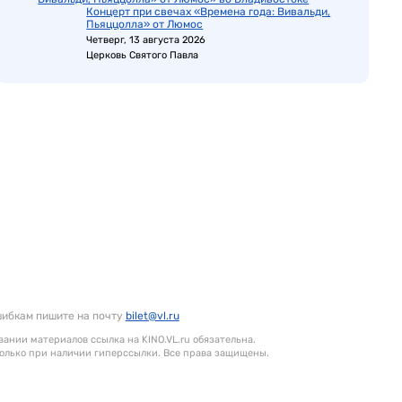
Концерт при свечах «Времена года: Вивальди,
Пьяццолла» от Люмос
Четверг, 13 августа 2026
Церковь Святого Павла
шибкам пишите на почту
bilet@vl.ru
ании материалов ссылка на KINO.VL.ru обязательна.
олько при наличии гиперссылки. Все права защищены.