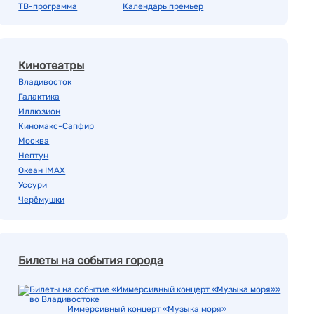
ТВ-программа
Календарь премьер
Кинотеатры
Владивосток
Галактика
Иллюзион
Киномакс-Сапфир
Москва
Нептун
Океан IMAX
Уссури
Черёмушки
Билеты на события города
Иммерсивный концерт «Музыка моря»