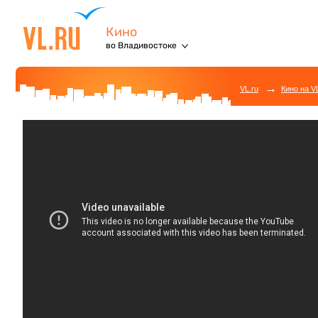
Кино
во Владивостоке
→
VL.ru
Кино на V