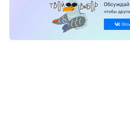
Обсуждай 
чтобы други
Обс