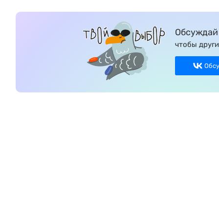
Обсуждай 
чтобы други
Обс