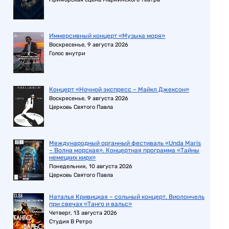
Иммерсивный концерт «Музыка моря»
Воскресенье, 9 августа 2026
Голос внутри
Концерт «Ночной экспресс – Майкл Джексон»
Воскресенье, 9 августа 2026
Церковь Святого Павла
Международный органный фестиваль «Unda Maris
– Волна морская». Концертная программа «Тайны
немецких кирх»
Понедельник, 10 августа 2026
Церковь Святого Павла
Наталья Кривицкая – сольный концерт. Виолончель
при свечах «Танго и вальс»
Четверг, 13 августа 2026
Студия В Ретро