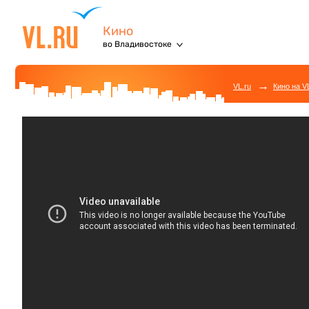
Кино
во Владивостоке
→
VL.ru
Кино на V