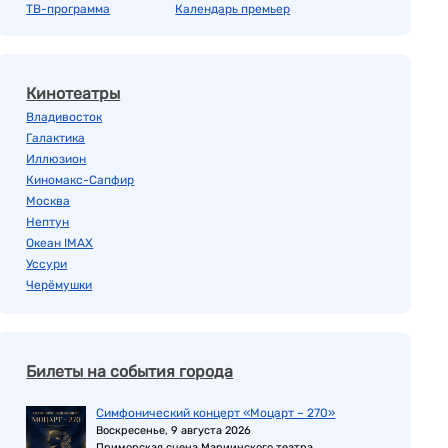
ТВ-программа
Календарь премьер
Кинотеатры
Владивосток
Галактика
Иллюзион
Киномакс-Сапфир
Москва
Нептун
Океан IMAX
Уссури
Черёмушки
Билеты на события города
Симфонический концерт «Моцарт – 270»
Воскресенье, 9 августа 2026
Приморская сцена Мариинского театра