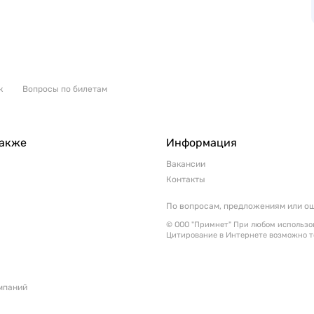
к
Вопросы по билетам
также
Информация
Вакансии
Контакты
По вопросам, предложениям или о
© ООО "Примнет" При любом использов
Цитирование в Интернете возможно т
мпаний