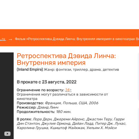
→
L.ru
Фильм «Ретроспектива Дэвида Линча: Внутренняя империя» в кинотеатрах Вл
Ретроспектива Дэвида Линча:
Внутренняя империя
(Inland Empire)
Жанр:
фэнтези, триллер, драма, детектив
В прокате с 23 августа, 2022
Ограничение по возрасту:
16+
Ограничения могут различаться в зависимости от
кинотеатра
Производство:
Франция, Польша, США, 2006
Режиссер:
Дэвид Линч
Продолжительность:
180 мин.
В ролях:
Лора Дерн,
Джереми Айронс,
Джастин Теру,
Гарри
Дин Стэнтон,
Джулия Ормонд,
Дайан Лэдд,
Питер Дж. Лукас,
Каролина Грушка,
Кшиштоф Майхжак,
Уильям Х. Мэйси