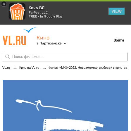
×
Кино ВЛ
VIEW
FarPost LLC
FREE - In Google Play
Кино
Войти
в Партизанске
→
→
VL.ru
Кино на VL.ru
Фильм «МКФ-2022: Невозможная любовь» в кинотеатрах Партизанска. Купить билеты!