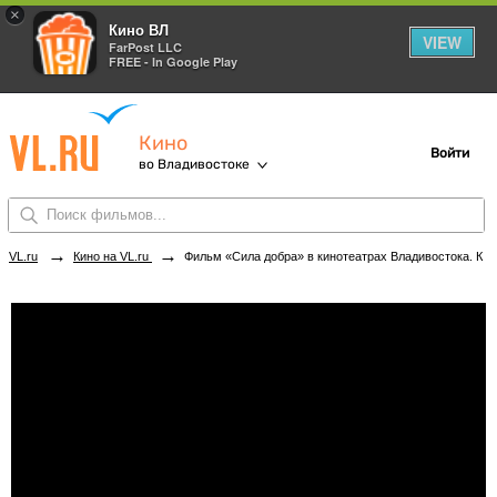
×
Кино ВЛ
VIEW
FarPost LLC
FREE - In Google Play
Кино
Войти
во Владивостоке
→
→
VL.ru
Кино на VL.ru
Фильм «Сила добра» в кинотеатрах Владивостока. Купить билеты!