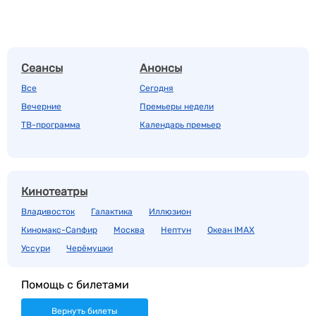
Сеансы
Анонсы
Все
Сегодня
Вечерние
Премьеры недели
ТВ-программа
Календарь премьер
Кинотеатры
Владивосток
Галактика
Иллюзион
Киномакс-Сапфир
Москва
Нептун
Океан IMAX
Уссури
Черёмушки
Помощь с билетами
Вернуть билеты