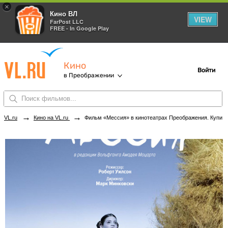
×
Кино ВЛ
VIEW
FarPost LLC
FREE - In Google Play
Кино
Войти
в Преображении
→
→
VL.ru
Кино на VL.ru
Фильм «Мессия» в кинотеатрах Преображения. Купить билеты!