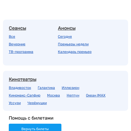
Сеансы
Анонсы
Все
Сегодня
Вечерние
Премьеры недели
ТВ-программа
Календарь премьер
Кинотеатры
Владивосток
Галактика
Иллюзион
Киномакс-Сапфир
Москва
Нептун
Океан IMAX
Уссури
Черёмушки
Помощь с билетами
Вернуть билеты