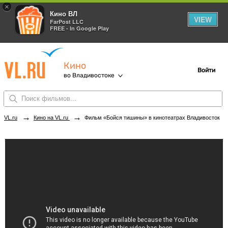
×
Кино ВЛ
VIEW
FarPost LLC
FREE - In Google Play
Кино
Войти
во Владивостоке
→
→
VL.ru
Кино на VL.ru
Фильм «Бойся тишины» в кинотеатрах Владивостока. Купить билеты!