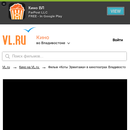
×
Кино ВЛ
VIEW
FarPost LLC
FREE - In Google Play
Кино
Войти
во Владивостоке
→
→
VL.ru
Кино на VL.ru
Фильм «Коты Эрмитажа» в кинотеатрах Владивостока. Купить билеты!