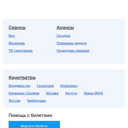
Сеансы
Анонсы
Все
Сегодня
Вечерние
Премьеры недели
ТВ-программа
Календарь премьер
Кинотеатры
Владивосток
Галактика
Иллюзион
Киномакс-Сапфир
Москва
Нептун
Океан IMAX
Уссури
Черёмушки
Помощь с билетами
Вернуть билеты