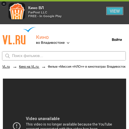
×
Кино ВЛ
VIEW
FarPost LLC
FREE - In Google Play
Кино
Войти
во Владивостоке
→
→
VL.ru
Кино на VL.ru
Фильм «Миссия «НЛО»» в кинотеатрах Владивостока. Купить билеты!