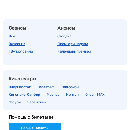
Сеансы
Анонсы
Все
Сегодня
Вечерние
Премьеры недели
ТВ-программа
Календарь премьер
Кинотеатры
Владивосток
Галактика
Иллюзион
Киномакс-Сапфир
Москва
Нептун
Океан IMAX
Уссури
Черёмушки
Помощь с билетами
Вернуть билеты