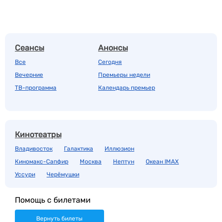
Сеансы
Анонсы
Все
Сегодня
Вечерние
Премьеры недели
ТВ-программа
Календарь премьер
Кинотеатры
Владивосток
Галактика
Иллюзион
Киномакс-Сапфир
Москва
Нептун
Океан IMAX
Уссури
Черёмушки
Помощь с билетами
Вернуть билеты