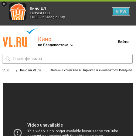
×
Кино ВЛ
VIEW
FarPost LLC
FREE - In Google Play
Кино
Войти
во Владивостоке
→
→
VL.ru
Кино на VL.ru
Фильм «Убийство в Париже» в кинотеатрах Владивостока. Купить билеты!