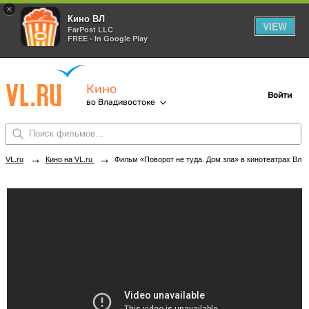
×
Кино ВЛ
VIEW
FarPost LLC
FREE - In Google Play
Кино
Войти
во Владивостоке
→
→
VL.ru
Кино на VL.ru
Фильм «Поворот не туда. Дом зла» в кинотеатрах Владивостока. Купить билеты!