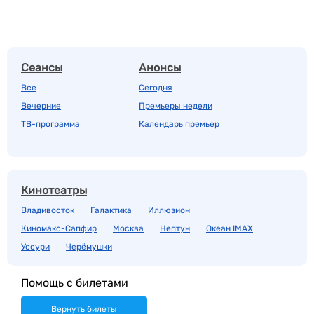
Сеансы
Анонсы
Все
Сегодня
Вечерние
Премьеры недели
ТВ-программа
Календарь премьер
Кинотеатры
Владивосток
Галактика
Иллюзион
Киномакс-Сапфир
Москва
Нептун
Океан IMAX
Уссури
Черёмушки
Помощь с билетами
Вернуть билеты