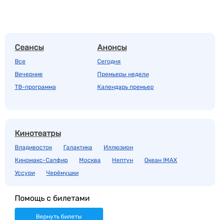
Сеансы
Анонсы
Все
Сегодня
Вечерние
Премьеры недели
ТВ-программа
Календарь премьер
Кинотеатры
Владивосток
Галактика
Иллюзион
Киномакс-Сапфир
Москва
Нептун
Океан IMAX
Уссури
Черёмушки
Помощь с билетами
Вернуть билеты