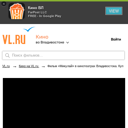
×
Кино ВЛ
VIEW
FarPost LLC
FREE - In Google Play
Кино
Войти
во Владивостоке
→
→
VL.ru
Кино на VL.ru
Фильм «Микулай» в кинотеатрах Владивостока. Купить билеты!