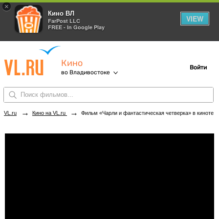
×
Кино ВЛ
VIEW
FarPost LLC
FREE - In Google Play
Кино
Войти
во Владивостоке
→
→
VL.ru
Кино на VL.ru
Фильм «Чарли и фантастическая четверка» в кинотеатрах Владивостока. Купить билеты!