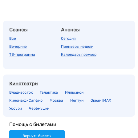
Сеансы
Анонсы
Все
Сегодня
Вечерние
Премьеры недели
ТВ-программа
Календарь премьер
Кинотеатры
Владивосток
Галактика
Иллюзион
Киномакс-Сапфир
Москва
Нептун
Океан IMAX
Уссури
Черёмушки
Помощь с билетами
Вернуть билеты