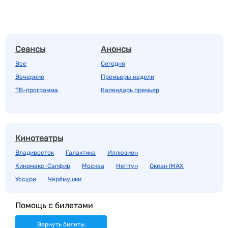
Сеансы
Анонсы
Все
Сегодня
Вечерние
Премьеры недели
ТВ-программа
Календарь премьер
Кинотеатры
Владивосток
Галактика
Иллюзион
Киномакс-Сапфир
Москва
Нептун
Океан IMAX
Уссури
Черёмушки
Помощь с билетами
Вернуть билеты