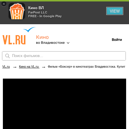
×
Кино ВЛ
VIEW
FarPost LLC
FREE - In Google Play
Кино
Войти
во Владивостоке
→
→
VL.ru
Кино на VL.ru
Фильм «Боксер» в кинотеатрах Владивостока. Купить билеты!