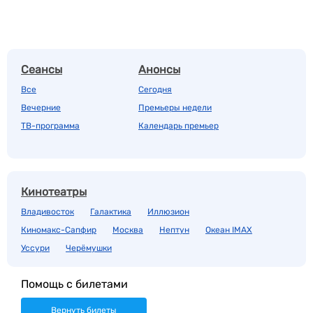
Сеансы
Анонсы
Все
Сегодня
Вечерние
Премьеры недели
ТВ-программа
Календарь премьер
Кинотеатры
Владивосток
Галактика
Иллюзион
Киномакс-Сапфир
Москва
Нептун
Океан IMAX
Уссури
Черёмушки
Помощь с билетами
Вернуть билеты