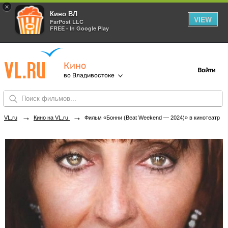
×
Кино ВЛ
VIEW
FarPost LLC
FREE - In Google Play
Кино
Войти
во Владивостоке
→
→
VL.ru
Кино на VL.ru
Фильм «Бонни (Beat Weekend — 2024)» в кинотеатрах Владивостока. Купить билеты!