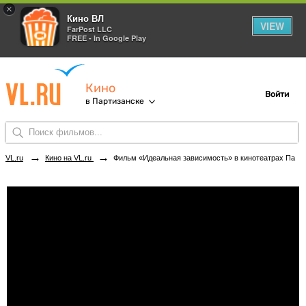
×
Кино ВЛ
VIEW
FarPost LLC
FREE - In Google Play
Кино
Войти
в Партизанске
→
→
VL.ru
Кино на VL.ru
Фильм «Идеальная зависимость» в кинотеатрах Партизанска. Купить билеты!