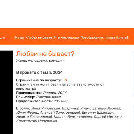
→
L.ru
Фильм «Любви не бывает?» в кинотеатрах Преображения. Купить билеты!
Любви не бывает?
Жанр:
мелодрама, комедия
В прокате с 1 мая, 2024
Ограничение по возрасту:
18+
Ограничения могут различаться в зависимости от
кинотеатра
Производство:
Россия, 2024
Режиссер:
Дмитрий Фикс
Продолжительность:
105 мин.
В ролях:
Анна Чиповская,
Владимир Яглыч,
Евгений Михеев,
Юлия Франц,
Алексей Золотовицкий,
Евгения Шахнович,
Никита Плащевский,
Ксения Лукьянчикова,
Сергей Мигицко,
Константин Мазуренко