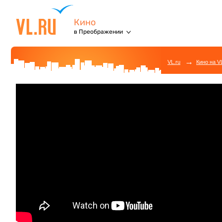
Кино
в Преображении
→
VL.ru
Кино на V