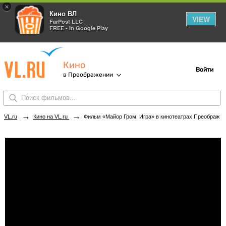
×
Кино ВЛ
VIEW
FarPost LLC
FREE - In Google Play
Кино
Войти
в Преображении
→
→
VL.ru
Кино на VL.ru
Фильм «Майор Гром: Игра» в кинотеатрах Преображения. Купить билеты!