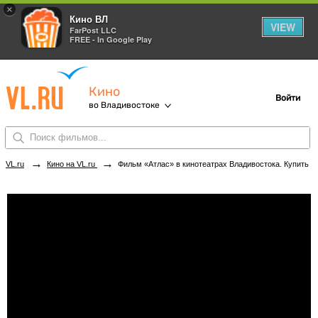
×
Кино ВЛ
VIEW
FarPost LLC
FREE - In Google Play
Кино
Войти
во Владивостоке
→
→
VL.ru
Кино на VL.ru
Фильм «Атлас» в кинотеатрах Владивостока. Купить билеты!