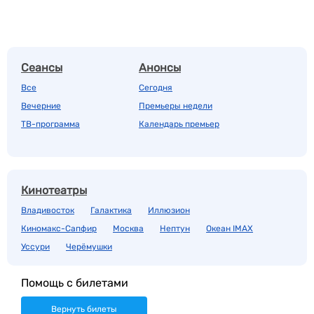
Сеансы
Анонсы
Все
Сегодня
Вечерние
Премьеры недели
ТВ-программа
Календарь премьер
Кинотеатры
Владивосток
Галактика
Иллюзион
Киномакс-Сапфир
Москва
Нептун
Океан IMAX
Уссури
Черёмушки
Помощь с билетами
Вернуть билеты