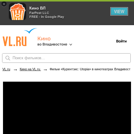
×
Кино ВЛ
VIEW
FarPost LLC
FREE - In Google Play
Кино
Войти
во Владивостоке
→
→
VL.ru
Кино на VL.ru
Фильм «Курентзис: Utopia» в кинотеатрах Владивостока. Купить билеты!