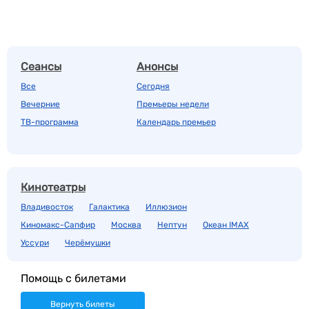
Сеансы
Анонсы
Все
Сегодня
Вечерние
Премьеры недели
ТВ-программа
Календарь премьер
Кинотеатры
Владивосток
Галактика
Иллюзион
Киномакс-Сапфир
Москва
Нептун
Океан IMAX
Уссури
Черёмушки
Помощь с билетами
Вернуть билеты