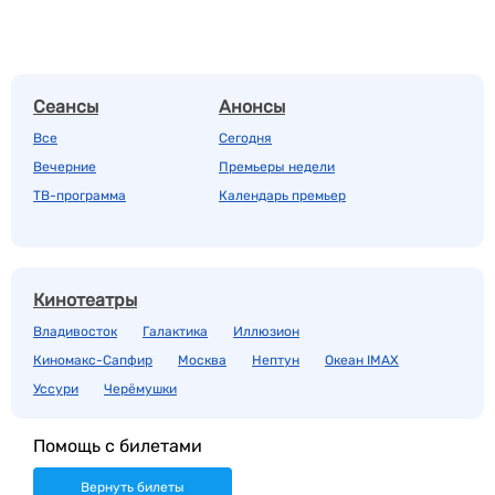
Сеансы
Анонсы
Все
Сегодня
Вечерние
Премьеры недели
ТВ-программа
Календарь премьер
Кинотеатры
Владивосток
Галактика
Иллюзион
Киномакс-Сапфир
Москва
Нептун
Океан IMAX
Уссури
Черёмушки
Помощь с билетами
Вернуть билеты