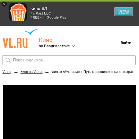
×
Кино ВЛ
VIEW
FarPost LLC
FREE - In Google Play
Кино
Войти
во Владивостоке
→
→
VL.ru
Кино на VL.ru
Фильм «Ультрамен: Путь к вершине» в кинотеатрах Владивостока. Купить билеты!