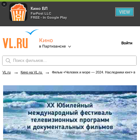
×
Кино ВЛ
VIEW
FarPost LLC
FREE - In Google Play
Кино
Войти
в Партизанске
→
→
VL.ru
Кино на VL.ru
Фильм «Человек и море — 2024. Наследники юнг» в кинотеатрах Партизанска. Купить билеты!