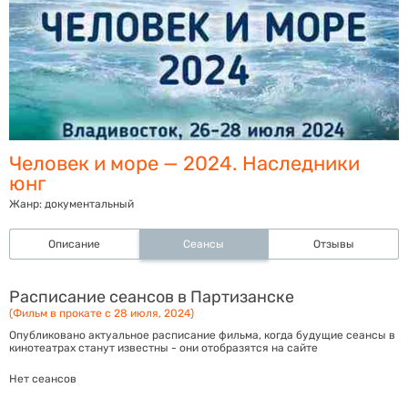
Человек и море — 2024. Наследники
юнг
Жанр:
документальный
Описание
Сеансы
Отзывы
Расписание сеансов в Партизанске
(Фильм в прокате с 28 июля, 2024)
Опубликовано актуальное расписание фильма, когда будущие сеансы в
кинотеатрах станут известны - они отобразятся на сайте
Нет сеансов