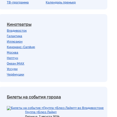
ТВ-программа
Календарь премьер
Кинотеатры
Владивосток
Галактика
Иллюзион
Киномакс-Сапфир
Москва
Нептун
Океан IMAX
Уссури
Черёмушки
Билеты на события города
Группа «Блюз Лайм»
Пятница, 7 августа 2026