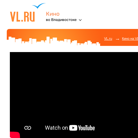
Кино
во Владивостоке
→
VL.ru
Кино на V