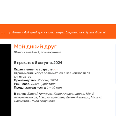
→
L.ru
Фильм «Мой дикий друг» в кинотеатрах Владивостока. Купить билеты!
Мой дикий друг
Жанр:
семейный, приключения
В прокате с 8 августа, 2024
Ограничение по возрасту:
6+
Ограничения могут различаться в зависимости от
кинотеатра
Производство:
Россия, 2024
Режиссер:
Анна Курбатова
Продолжительность:
1 ч 40 мин
В ролях:
Елисей Чучилин,
Юлия Александрова,
Юрий
Колокольников,
Максим Щеголев,
Евгений Шварц,
Михаил
Башкатов,
Ольга Смирнова