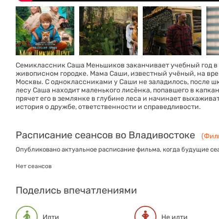
Семиклассник Саша Меньшиков заканчивает учебный год в 
живописном городке. Мама Саши, известный учёный, на вре
Москвы. С одноклассниками у Саши не заладилось, после шк
лесу Саша находит маленького лисёнка, попавшего в капкан
прячет его в землянке в глубине леса и начинает выхажива
история о дружбе, ответственности и справедливости.
Расписание сеансов во Владивостоке
(Филь
Опубликовано актуальное расписание фильма, когда будущие сеа
Нет сеансов
Поделись впечатлениями
Идти
Не идти