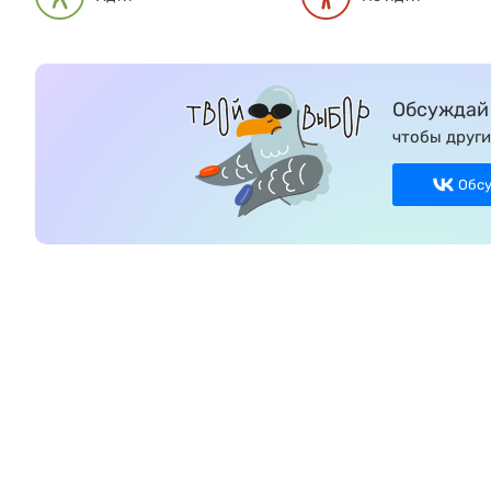
Обсуждай 
чтобы други
Обс