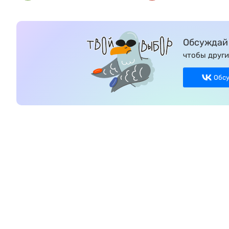
Обсуждай 
чтобы други
Обс