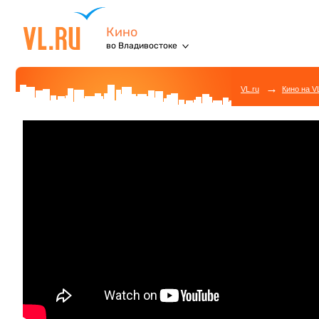
Кино
во Владивостоке
→
VL.ru
Кино на V