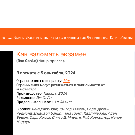
→
L.ru
Фильм «Как взломать экзамен» в кинотеатрах Владивостока. Купить билеты!
Как взломать экзамен
(Bad Genius)
Жанр:
триллер
В прокате с 5 сентября, 2024
Ограничение по возрасту:
16+
Ограничения могут различаться в зависимости от
кинотеатра
Производство:
Канада, 2024
Режиссер:
Дж.С. Ли
Продолжительность:
1 ч 36 мин
В ролях:
Бенедикт Вонг,
Тэйлор Хиксон,
Сара-Джейн
Редмонд,
Джабари Бэнкс,
Тина Грант,
Каллина Лян,
Адам
Бошен,
Сара Келли,
Синто Д. Мисати,
Роб Карпентер,
Конор
Медоус