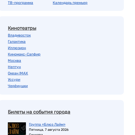
ТВ-программа
Календарь премьер
Кинотеатры
Владивосток
Галактика
Иллюзион
Киномакс-Сапфир
Москва
Нептун
Океан IMAX
Уссури
Черёмушки
Билеты на события города
Группа «Блюз Лайм»
Пятница, 7 августа 2026
Синкопа