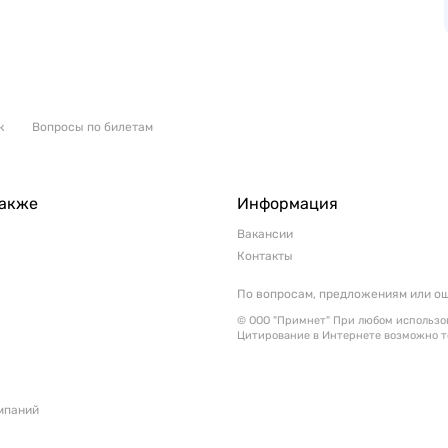
к
Вопросы по билетам
также
Информация
Вакансии
Контакты
По вопросам, предложениям или о
© ООО "Примнет" При любом использов
Цитирование в Интернете возможно т
мпаний