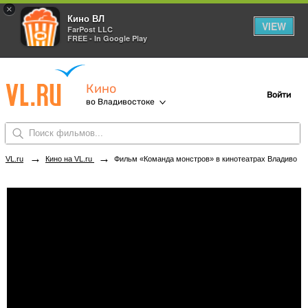
×
Кино ВЛ
VIEW
FarPost LLC
FREE - In Google Play
Кино
Войти
во Владивостоке
→
→
VL.ru
Кино на VL.ru
Фильм «Команда монстров» в кинотеатрах Владивостока. Купить билеты!