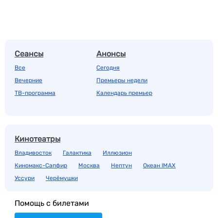
Сеансы
Анонсы
Все
Сегодня
Вечерние
Премьеры недели
ТВ-программа
Календарь премьер
Кинотеатры
Владивосток
Галактика
Иллюзион
Киномакс-Сапфир
Москва
Нептун
Океан IMAX
Уссури
Черёмушки
Помощь с билетами