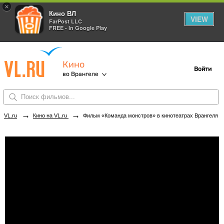
×
Кино ВЛ
VIEW
FarPost LLC
FREE - In Google Play
Кино
Войти
во Врангеле
→
→
VL.ru
Кино на VL.ru
Фильм «Команда монстров» в кинотеатрах Врангеля. Купить билеты!